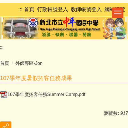
跳
:::
首頁
行政帳號登入
教師帳號登入
網站導覽
到
主
要
內
容
區
:::
首頁
外師專區-Jon
107學年度暑假拓客任務成果
107學年度拓客任務Summer Camp.pdf
瀏覽數:
917