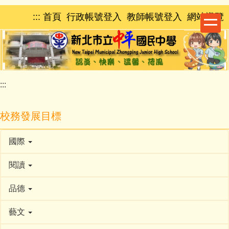
跳
:::
首頁
行政帳號登入
教師帳號登入
網站導覽
到
主
要
內
容
區
:::
校務發展目標
國際
閱讀
品德
藝文