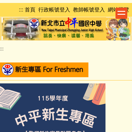
跳
:::
首頁
行政帳號登入
教師帳號登入
網站導覽
到
主
要
內
容
區
:::