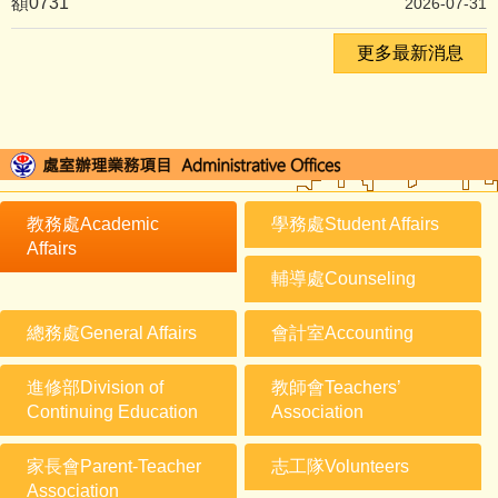
額0731
2026-07-31
更多最新消息
教務處Academic
學務處Student Affairs
Affairs
輔導處Counseling
總務處General Affairs
會計室Accounting
進修部Division of
教師會Teachers’
Continuing Education
Association
家長會Parent-Teacher
志工隊Volunteers
Association