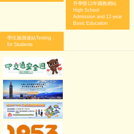
升學暨12年國教網站
High School
Admission and 12-year
Basic Education
學生施測連結Testing
for Students