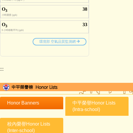
:::
Honor Banners
中平榮譽Honor Lists
(Intra-school)
校內榮譽Honor Lists
(Inter-school)