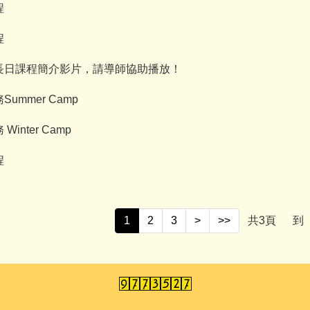
程
程
家長日課程簡介影片，請導師協助播放！
ummer Camp
inter Camp
程
1
2
3
>
>>
共
3
頁
到