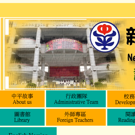
跳
到
主
要
內
容
區