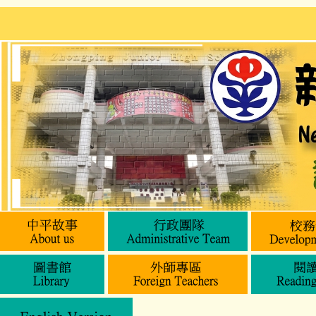
跳
到
主
要
內
容
區