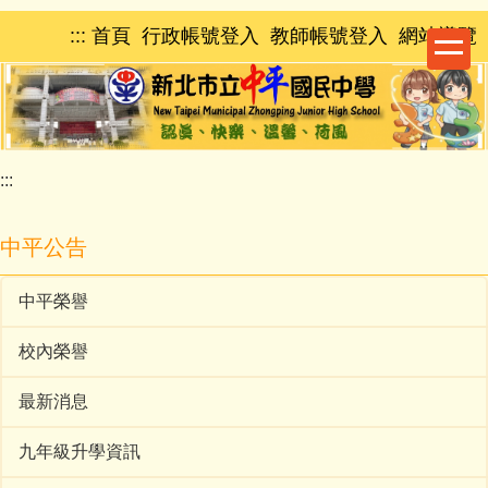
跳
:::
首頁
行政帳號登入
教師帳號登入
網站導覽
到
主
要
內
容
區
:::
中平公告
中平榮譽
校內榮譽
最新消息
九年級升學資訊