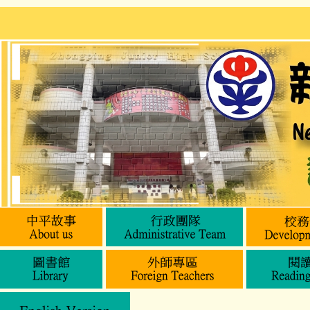
跳
到
主
要
內
容
區