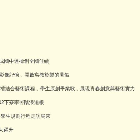
新北九成國中達標創全國佳績
子重溫影像記憶，開啟寓教於樂的暑假
屆畢業典禮結合藝術課程，學生原創畢業歌，展現青春創意與藝術實力
702下寮牽罟踏浪追根
 中平學生規劃行程走訪烏來
力大躍升