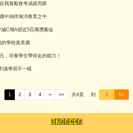
能，自我激勵會考成績亮眼
中平國中徜徉海洋教育之中
所國中減C增A頒近5百萬獎勵金
-我的學校真美麗
度掄元，培養學生帶得走的能力！
平國中讓學習不一樣
1
2
3
4
>
>>
共
4
頁
到
Go