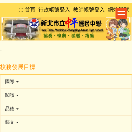
跳
:::
首頁
行政帳號登入
教師帳號登入
網站導覽
到
主
要
內
容
區
:::
校務發展目標
國際
閱讀
品德
藝文