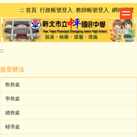
跳
:::
首頁
行政帳號登入
教師帳號登入
網站導覽
到
主
要
內
容
區
:::
規章辦法
教務處
學務處
總務處
輔導處