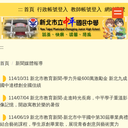
跳
:::
首頁
行政帳號登入
教師帳號登入
網站導覽
到
主
要
內
容
區
:::
首頁
新聞媒體報導
114/10/31 新北市教育新聞-學力升級600萬激勵金 新北九成
國中達標創全國佳績
114/07/04 新北市教育新聞-走進時光長廊，中平學子重溫影
像記憶，開啟寓教於樂的暑假
114/06/19 新北市教育新聞-新北市中平國中第30屆畢業典禮
結合藝術課程，學生原創畢業歌，展現青春創意與藝術實力