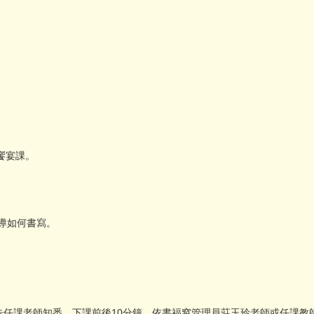
讀饗宴課。
導如何書寫。
告任課老師知悉。下課前後10分鐘，依書福窩管理員莊玉玲老師或任課教