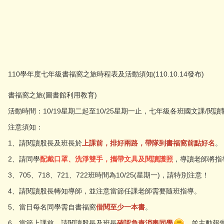
110學年度七年級書福窩之旅時程表及活動須知(110.10.14發布)
書福窩之旅(圖書館利用教育)
活動時間：10/19星期二起至10/25星期一止，七年級各班國文課/閱
注意須知：
1、請閱讀股長及班長於
上課前，排好兩路，帶隊到書福窩前點好名
。
2、請同學
配戴口罩、洗淨雙手，攜帶文具及閱讀護照
，導讀老師將指
3、705、718、721、722班時間為10/25(星期一)，請特別注意！
4、請閱讀股長轉知導師，並注意當節任課老師需要隨班指導。
5、當日每名同學需自書福窩
借閱至少一本書
。
6、當節上課前，請閱讀股長及班長
確認負責消毒同學
，並主動報