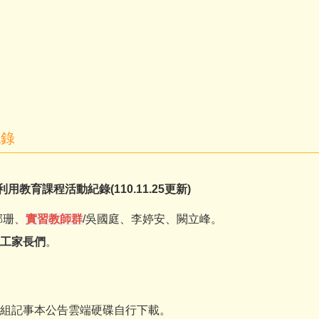
紀錄
育課程活動紀錄(110.11.25更新)
郁珊、
實習教師群
/吳國庭、李婷安、闕立峰。
工家長們
。
組記事本公告雲端硬碟自行下載。