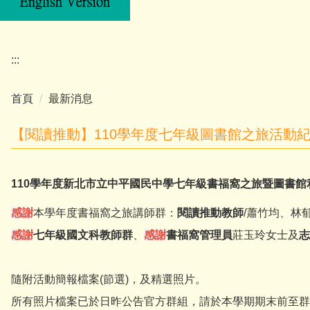
:::
首頁
最新消息
【閱讀推動】110學年度七年級圖書館之旅活動
110學年度新北市立中平國民中學七年級書福窩之旅暨圖書館利用教
感謝
本學年度書福窩之旅講師群：
閱讀推動教師
/蕭竹均、林
感謝
七年級國文科教師群
、
感謝
書福窩管理員
莊玉玲女士及
志
隨附活動簡報檔案(節選)，及精選照片。
所有照片檔案已於日昨公告官方群組，請於本學期期末前至群