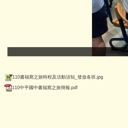
110書福窩之旅時程及活動須知_發放各班.jpg
110中平國中書福窩之旅簡報.pdf