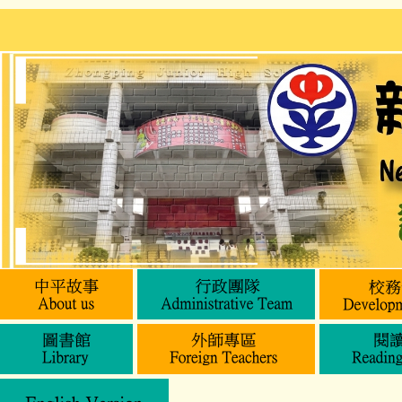
跳
到
主
要
內
容
區