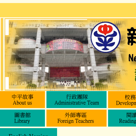
跳
到
主
要
內
容
區