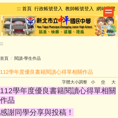
跳
:::
首頁
行政帳號登入
教師帳號登入
網站導覽
到
主
要
內
容
區
:::
首頁
閱讀-學生作品
112學年度優良書籍閱讀心得單相關作品
字體大小調整
小
中
大
112學年度優良書籍閱讀心得單相關
作品
感謝同學分享與投稿！