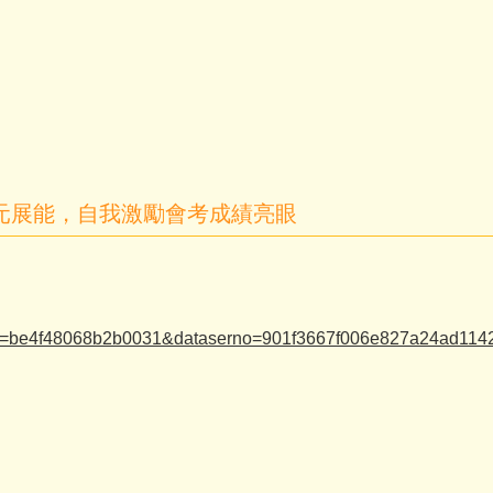
女多元展能，自我激勵會考成績亮眼
act=be4f48068b2b0031&dataserno=901f3667f006e827a24ad114