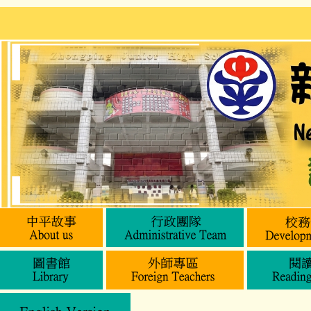
跳
到
主
要
內
容
區