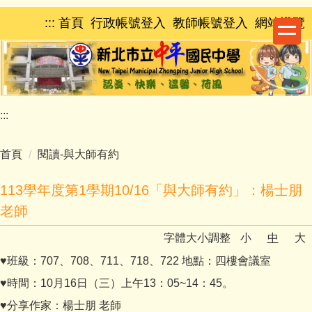
跳
:::
首頁
行政帳號登入
教師帳號登入
網站導覽
到
主
要
內
容
區
:::
首頁
閱讀-與大師有約
113學年度第1學期10/16「與大師有約」：楊士朋
老師
字體大小調整
小
中
大
♥班級：707、708、711、718、722 地點：四樓會議室
♥時間：10月16日（三）上午13：05~14：45。
♥分享作家：楊士朋 老師