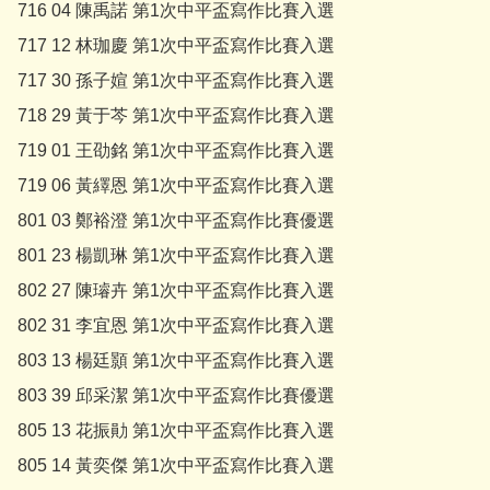
716 04 陳禹諾 第1次中平盃寫作比賽入選
717 12 林珈慶 第1次中平盃寫作比賽入選
717 30 孫子媗 第1次中平盃寫作比賽入選
718 29 黃于芩 第1次中平盃寫作比賽入選
719 01 王劭銘 第1次中平盃寫作比賽入選
719 06 黃繹恩 第1次中平盃寫作比賽入選
801 03 鄭裕澄 第1次中平盃寫作比賽優選
801 23 楊凱琳 第1次中平盃寫作比賽入選
802 27 陳璿卉 第1次中平盃寫作比賽入選
802 31 李宜恩 第1次中平盃寫作比賽入選
803 13 楊廷顥 第1次中平盃寫作比賽入選
803 39 邱采潔 第1次中平盃寫作比賽優選
805 13 花振勛 第1次中平盃寫作比賽入選
805 14 黃奕傑 第1次中平盃寫作比賽入選