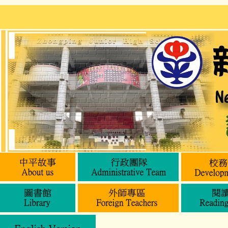
跳
到
主
要
內
容
區