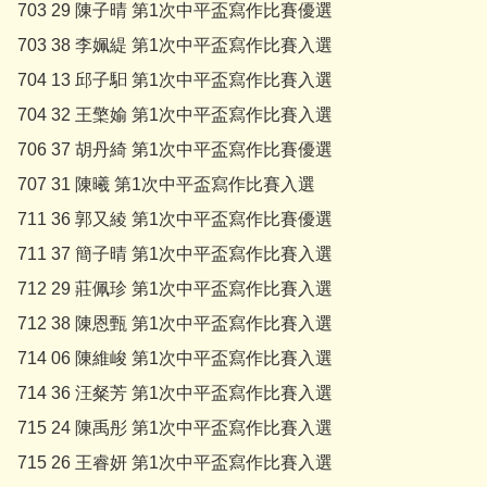
703 29 陳子晴 第1次中平盃寫作比賽優選
703 38 李姵緹 第1次中平盃寫作比賽入選
704 13 邱子馹 第1次中平盃寫作比賽入選
704 32 王檠媮 第1次中平盃寫作比賽入選
706 37 胡丹綺 第1次中平盃寫作比賽優選
707 31 陳曦 第1次中平盃寫作比賽入選
711 36 郭又綾 第1次中平盃寫作比賽優選
711 37 簡子晴 第1次中平盃寫作比賽入選
712 29 莊佩珍 第1次中平盃寫作比賽入選
712 38 陳恩甄 第1次中平盃寫作比賽入選
714 06 陳維峻 第1次中平盃寫作比賽入選
714 36 汪粲芳 第1次中平盃寫作比賽入選
715 24 陳禹彤 第1次中平盃寫作比賽入選
715 26 王睿妍 第1次中平盃寫作比賽入選