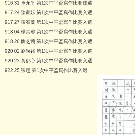
916 31 卓允平 第1次中平盃寫作比賽優選
917 24 陳家妘 第1次中平盃寫作比賽入選
917 27 陳宥蓁 第1次中平盃寫作比賽入選
918 04 楊其睿 第1次中平盃寫作比賽入選
918 26 劉芝茜 第1次中平盃寫作比賽入選
920 02 劉尚裕 第1次中平盃寫作比賽入選
920 23 黃郁心 第1次中平盃寫作比賽入選
922 25 張韙 第1次中平盃寫作比賽入選