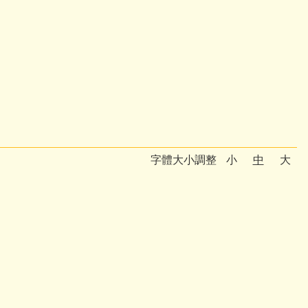
字體大小調整
小
中
大