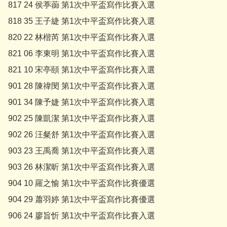
817 24 侯葶蓹 第1次中平盃寫作比賽入選
818 35 王子緁 第1次中平盃寫作比賽入選
820 22 林楷芮 第1次中平盃寫作比賽入選
821 06 李東明 第1次中平盃寫作比賽入選
821 10 宋亭頤 第1次中平盃寫作比賽入選
901 28 陳禕閔 第1次中平盃寫作比賽入選
901 34 陳予婕 第1次中平盃寫作比賽入選
902 25 陳凱潔 第1次中平盃寫作比賽入選
902 26 汪粲舒 第1次中平盃寫作比賽入選
903 23 王禹喬 第1次中平盃寫作比賽入選
903 26 林潔昕 第1次中平盃寫作比賽入選
904 10 羅之愉 第1次中平盃寫作比賽優選
904 29 蕭羽婷 第1次中平盃寫作比賽優選
906 24 廖旨忻 第1次中平盃寫作比賽入選