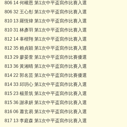
806 14 何權恩 第1次中平盃寫作比賽入選
806 32 王心彤 第1次中平盃寫作比賽入選
810 13 羅恆煒 第1次中平盃寫作比賽入選
810 31 林彥羽 第1次中平盃寫作比賽入選
812 14 辜楷翔 第1次中平盃寫作比賽入選
812 35 賴貞穎 第1次中平盃寫作比賽入選
813 29 廖晏萱 第1次中平盃寫作比賽優選
813 36 黃湘晴 第1次中平盃寫作比賽入選
814 22 郭名芸 第1次中平盃寫作比賽優選
814 33 邱玥心 第1次中平盃寫作比賽入選
815 23 楊景筑 第1次中平盃寫作比賽入選
815 36 謝承妍 第1次中平盃寫作比賽入選
816 06 蕭玄易 第1次中平盃寫作比賽入選
817 13 李庭森 第1次中平盃寫作比賽入選