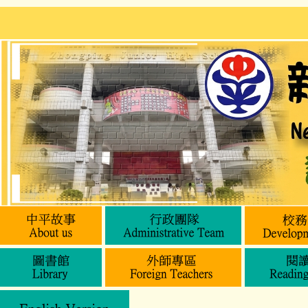
跳
到
主
要
內
容
區