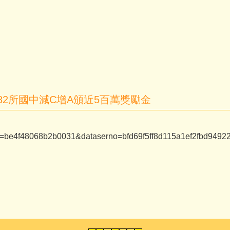
Up 82所國中減C增A頒近5百萬獎勵金
ct=be4f48068b2b0031&dataserno=bfd69f5ff8d115a1ef2fbd9492