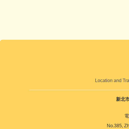
Location and Tr
新北
電
No.385, Zh