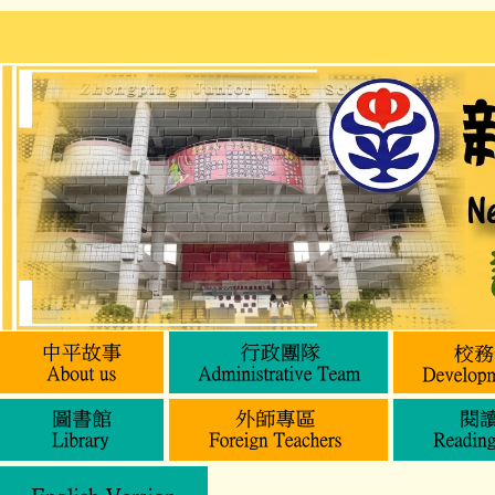
跳
到
主
要
內
容
區