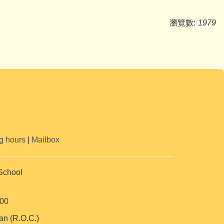
瀏覽數:
1979
g hours
|
Mailbox
School
00
an (R.O.C.)