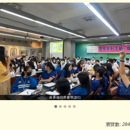
黃秉儀師專書導讀01
瀏覽數:
284