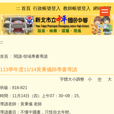
跳
:::
首頁
行政帳號登入
教師帳號登入
網站導覽
到
主
要
內
容
區
:::
首頁
閱讀-領域專書導讀
113學年度11/14黃秉儀師專書導讀
字體大小調整
小
中
大
班級：816-821
時間：11月14日（四）上午07：30~08：15。
導讀老師：黃秉儀 老師
導讀書目：不懂中國畫，只怪你太年輕。