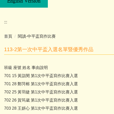
:::
首頁
閱讀-中平盃寫作比賽
113-2第一次中平盃入選名單暨優秀作品
班級 座號 姓名 事由說明
701 15 黃詣閔 第1次中平盃寫作比賽入選
701 28 鄭菏榕 第1次中平盃寫作比賽入選
702 25 黃羽緁 第1次中平盃寫作比賽入選
702 26 賀筠崴 第1次中平盃寫作比賽入選
703 28 王妍心 第1次中平盃寫作比賽入選