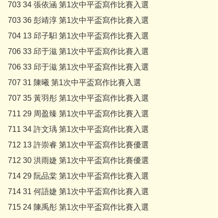
703 34 張依涵 第1次中平盃寫作比賽入選
703 36 彭靖淳 第1次中平盃寫作比賽入選
704 13 邱子馹 第1次中平盃寫作比賽入選
706 33 邱于滋 第1次中平盃寫作比賽入選
706 33 邱于滋 第1次中平盃寫作比賽入選
707 31 陳曦 第1次中平盃寫作比賽入選
707 35 黃羽彤 第1次中平盃寫作比賽入選
711 29 周盈臻 第1次中平盃寫作比賽入選
711 34 許文瑀 第1次中平盃寫作比賽入選
712 13 許崇睿 第1次中平盃寫作比賽優選
712 30 洪雨婕 第1次中平盃寫作比賽優選
714 29 阮品棠 第1次中平盃寫作比賽入選
714 31 何語婕 第1次中平盃寫作比賽入選
715 24 陳禹彤 第1次中平盃寫作比賽入選