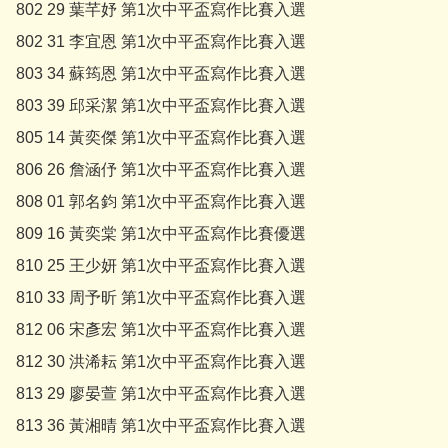
802 29 葉芊妤 第1次中平盃寫作比賽入選
802 31 李宜恩 第1次中平盃寫作比賽入選
803 34 蘇筠恩 第1次中平盃寫作比賽入選
803 39 邱采潔 第1次中平盃寫作比賽入選
805 14 黃奕傑 第1次中平盃寫作比賽入選
806 26 詹涵伃 第1次中平盃寫作比賽入選
808 01 郭名鈞 第1次中平盃寫作比賽入選
809 16 黃奕棠 第1次中平盃寫作比賽優選
810 25 王少妍 第1次中平盃寫作比賽入選
810 33 周予昕 第1次中平盃寫作比賽入選
812 06 宋彥宏 第1次中平盃寫作比賽入選
812 30 洪浠耘 第1次中平盃寫作比賽入選
813 29 廖晏萱 第1次中平盃寫作比賽入選
813 36 黃湘晴 第1次中平盃寫作比賽入選