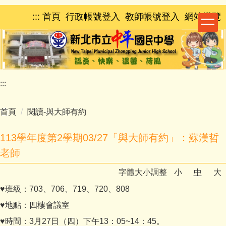
跳
:::
首頁
行政帳號登入
教師帳號登入
網站導覽
到
主
要
內
容
區
:::
首頁
閱讀-與大師有約
113學年度第2學期03/27「與大師有約」：蘇漢哲
老師
字體大小調整
小
中
大
♥班級：703、706、719、720、808
♥地點：四樓會議室
♥時間：3月27日（四）下午13：05~14：45。