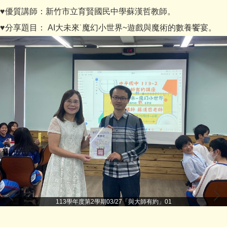
♥優質講師：新竹市立育賢國民中學蘇漢哲教師。
♥分享題目： AI大未來˙魔幻小世界~遊戲與魔術的數養饗宴。
113學年度第2學期03/27「與大師有約」01