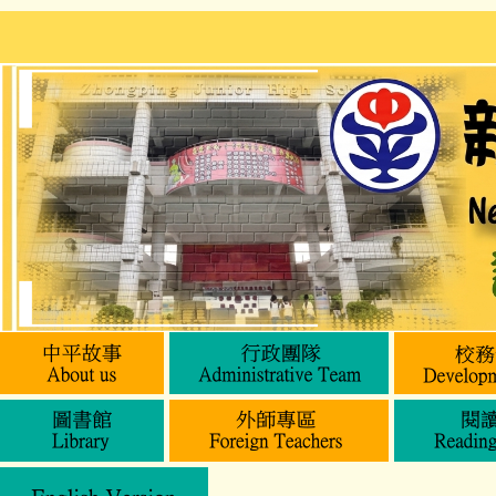
跳
到
主
要
內
容
區