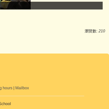
瀏覽數:
210
g hours
|
Mailbox
School