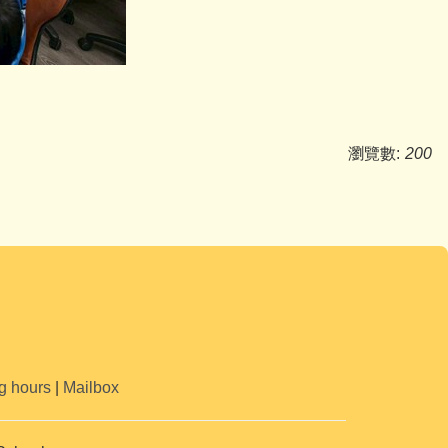
瀏覽數:
200
g hours
|
Mailbox