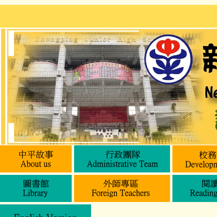
跳
到
主
要
內
容
區