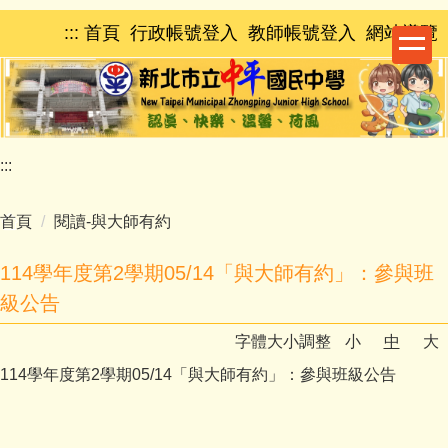
跳
:::
首頁
行政帳號登入
教師帳號登入
網站導覽
到
主
要
內
容
區
:::
首頁
閱讀-與大師有約
114學年度第2學期05/14「與大師有約」：參與班
級公告
字體大小調整
小
中
大
114學年度第2學期05/14「與大師有約」：參與班級公告