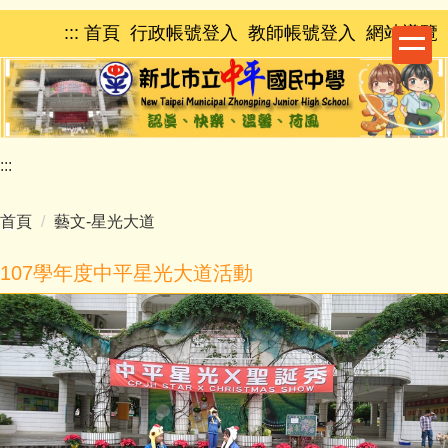
跳
:::
首頁
行政帳號登入
教師帳號登入
網站導覽
到
主
要
內
容
區
:::
首頁
藝文-星光大道
107學年度中平星光大道活動