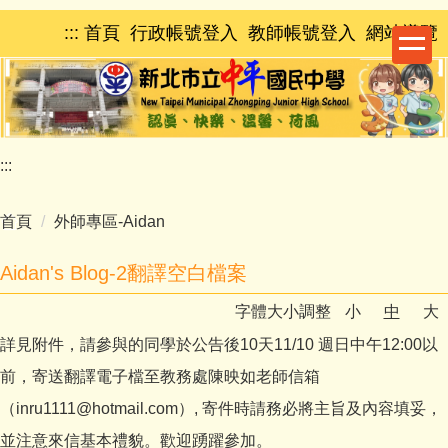
跳
:::
首頁
行政帳號登入
教師帳號登入
網站導覽
到
主
要
內
容
區
:::
首頁
外師專區-Aidan
Aidan's Blog-2翻譯空白檔案
字體大小調整
小
中
大
詳見附件，請參與的同學於公告後10天11/10 週日中午12:00以
前，寄送翻譯電子檔至教務處陳映如老師信箱
（inru1111@hotmail.com）, 寄件時請務必將主旨及內容填妥，
並注意來信基本禮貌。歡迎踴躍參加。