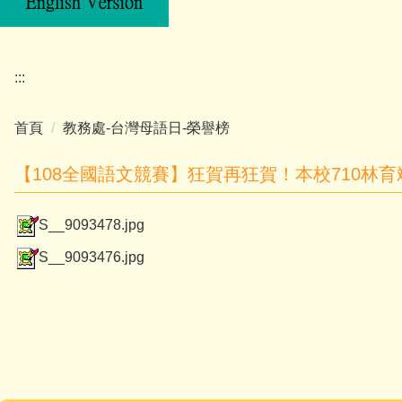
:::
首頁
教務處-台灣母語日-榮譽榜
【108全國語文競賽】狂賀再狂賀！本校710林
S__9093478.jpg
S__9093476.jpg