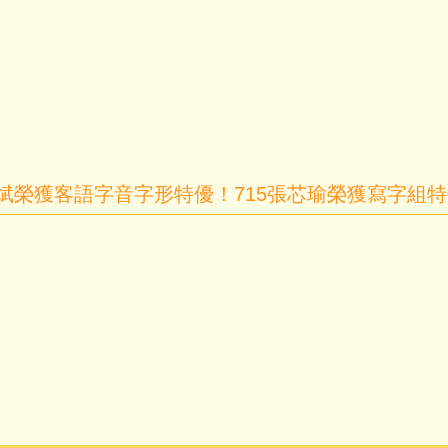
育斌榮獲客語字音字形特優！715張芯瑜榮獲寫字組