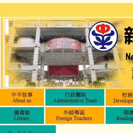
跳
到
主
要
內
容
區