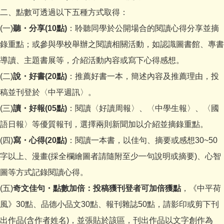
二、點數可透過以下五種方式取得：
(一)
聽・分享(10點)
：聆聽同學於公開場合的閱讀心得分享並摘
錄重點；或參與學校舉辦之閱讀相關活動，如認識圖書館、專書
導讀、主題書展等，介紹活動內容或寫下心得感想。
(二)
說・好書(20點)
：推薦好書一本，簡述內容及推薦理由，投
稿並刊登於〈中平週訊〉。
(三)
讀・好報(05點)
：閱讀〈好讀周報〉、〈中學生報〉、〈國
語日報〉等優質報刊，選擇兩則新聞加以介紹並摘錄重點。
(四)
寫・心得(20點)
：閱讀一本書，以佳句、摘要或感想30~50
字以上、漫畫(採全欄繪圖者請隨附至少一句說明或摘要)、心智
圖等方式記錄閱讀心得。
(五)
奇文佳句・點數加倍：投稿獲刊登者可加倍獲點
，《中平荷
風》30點、品德小品文30點、報刊雜誌50點，請影印或剪下刊
出作品(含作者姓名)，並張貼於該區，刊出作品以文字創作為