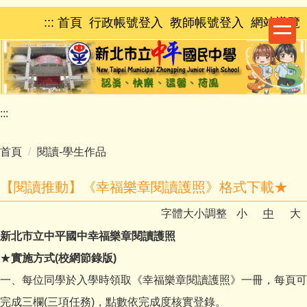
跳
:::
首頁
行政帳號登入
教師帳號登入
網站導覽
到
主
要
內
容
區
:::
首頁
閱讀-學生作品
【閱讀推動】《幸福樂章閱讀護照》格式下載★
字體大小調整
小
中
大
新北市立中平國中幸福樂章閱讀護照
★
實施方式(校網節錄版)
一、每位同學於入學時領取《幸福樂章閱讀護照》一冊，每頁可
完成三欄(三項任務)，點數依完成度核實登錄。