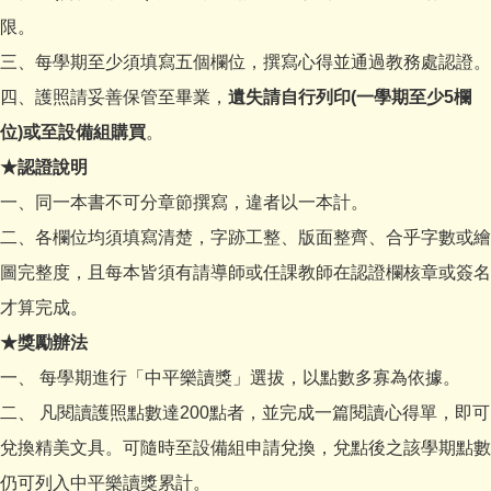
限。
三、每學期至少須填寫五個欄位，撰寫心得並通過教務處認證。
四、護照請妥善保管至畢業，
遺失請自行列印(一學期至少5欄
位)或至設備組購買
。
★認證說明
一、同一本書不可分章節撰寫，違者以一本計。
二、各欄位均須填寫清楚，字跡工整、版面整齊、合乎字數或繪
圖完整度，且每本皆須有請導師或任課教師在認證欄核章或簽名
才算完成。
★獎勵辦法
一、 每學期進行「中平樂讀獎」選拔，以點數多寡為依據。
二、 凡閱讀護照點數達200點者，並完成一篇閱讀心得單，即可
兌換精美文具。可隨時至設備組申請兌換，兌點後之該學期點數
仍可列入中平樂讀獎累計。