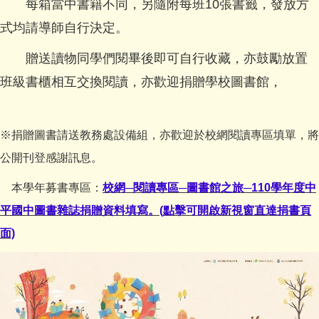
每箱當中書籍不同，另隨附每班10張書籤，發放方
式均請導師自行決定。
贈送讀物同學們閱畢後即可自行收藏，亦鼓勵放置
班級書櫃相互交換閱讀，亦歡迎捐贈學校圖書館，
※捐贈圖書請送教務處設備組，亦歡迎於校網閱讀專區填單，將
公開刊登感謝訊息。
本學年募書專區：
校網─閱讀專區─圖書館之旅─110學年度中
平國中圖書雜誌捐贈資料填寫。(點擊可開啟新視窗直達捐書頁
面)