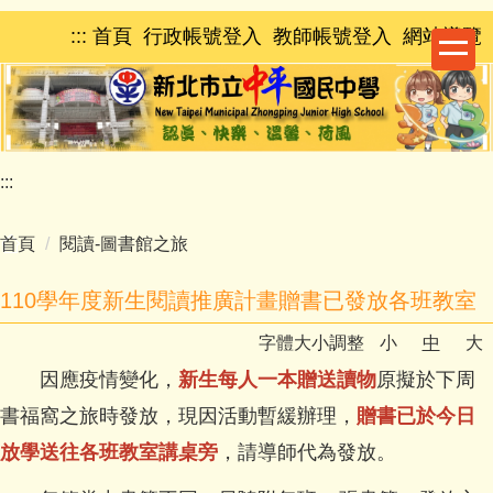
跳
:::
首頁
行政帳號登入
教師帳號登入
網站導覽
到
主
要
內
容
區
:::
首頁
閱讀-圖書館之旅
110學年度新生閱讀推廣計畫贈書已發放各班教室
字體大小調整
小
中
大
因應疫情變化，
新生每人一本贈送讀物
原擬於下周
書福窩之旅時發放，現因活動暫緩辦理，
贈書已於今日
放學送往各班教室講桌旁
，請導師代為發放。