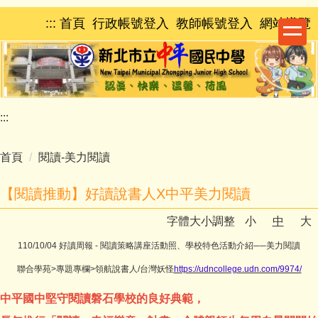
跳
:::
首頁
行政帳號登入
教師帳號登入
網站導覽
到
主
要
內
容
區
:::
首頁
閱讀-美力閱讀
【閱讀推動】好讀說書人X中平美力閱讀
字體大小調整
小
中
大
110/10/04 好讀周報 - 閱讀策略講座活動照、學校特色活動介紹──美力閱讀
聯合學苑>專題專欄>領航說書人/台灣妖怪
https://udncollege.udn.com/9974/
中平國中堅守閱讀磐石學校的良好典範，