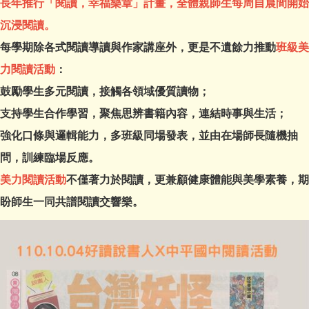
長年推行「閱讀，幸福樂章」計畫，全體親師生每周自晨間開始
沉浸閱讀。
每學期除各式閱讀導讀與作家講座外，更是不遺餘力推動
班級美
力閱讀活動
：
鼓勵學生多元閱讀，接觸各領域優質讀物；
支持學生合作學習，聚焦思辨書籍內容，連結時事與生活；
強化口條與邏輯能力，多班級同場發表，並由在場師長隨機抽
問，訓練臨場反應。
美力閱讀活動
不僅著力於閱讀，更兼顧健康體能與美學素養，期
盼師生一同共譜閱讀交響樂。