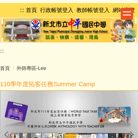
跳
:::
首頁
行政帳號登入
教師帳號登入
網站導覽
到
主
要
內
容
區
:::
首頁
外師專區-Lee
110學年度拓客任務Summer Camp