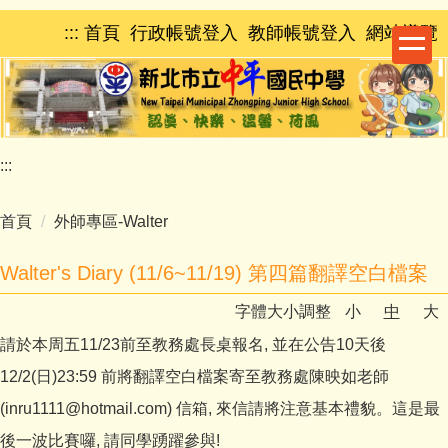
跳
:::
首頁
行政帳號登入
教師帳號登入
網站導覽
到
主
要
內
容
區
:::
首頁
外師專區-Walter
Walter's Diary (11/6~11/19) 第四篇翻譯空白檔案
字體大小調整
小
中
大
請於本周五11/23前至教務處長桌報名, 並在公告10天後
12/2(日)23:59 前將翻譯空白檔案寄至教務處陳映如老師
(inru1111@hotmail.com) 信箱, 來信請將注意基本禮貌。這是最
後一波比賽囉, 請同學踴躍參與!