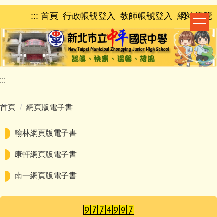
跳
:::
首頁
行政帳號登入
教師帳號登入
網站導覽
到
主
要
內
容
區
:::
首頁
網頁版電子書
翰林網頁版電子書
康軒網頁版電子書
南一網頁版電子書