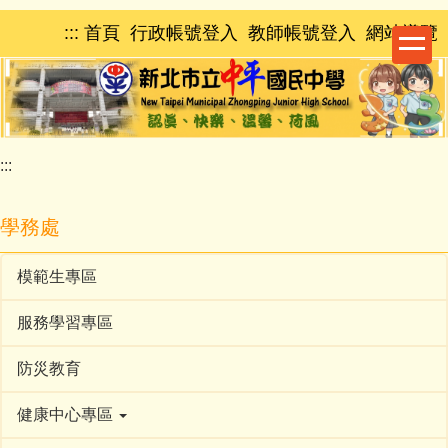
跳
:::
首頁
行政帳號登入
教師帳號登入
網站導覽
到
主
要
內
容
區
:::
學務處
模範生專區
服務學習專區
防災教育
健康中心專區