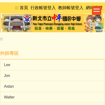
跳
:::
首頁
行政帳號登入
教師帳號登入
網站導覽
到
主
要
內
容
區
:::
外師專區
Lee
Jon
Aidan
Walter