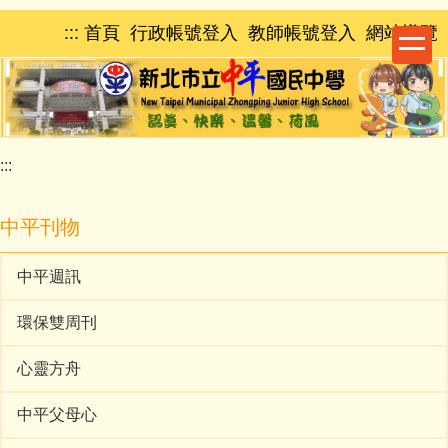
跳
:::
首頁
行政帳號登入
教師帳號登入
網站導覽
到
主
要
內
容
區
:::
中平刊物
中平週訊
環保雙周刊
心靈方舟
中平父母心