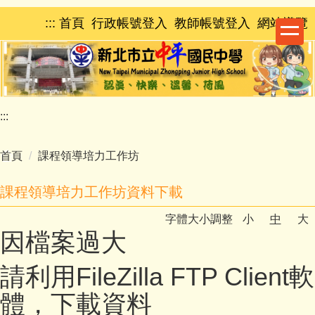
跳
:::
首頁
行政帳號登入
教師帳號登入
網站導覽
到
主
要
內
容
區
:::
首頁
課程領導培力工作坊
課程領導培力工作坊資料下載
字體大小調整
小
中
大
因檔案過大
請利用FileZilla FTP Client軟
體，下載資料