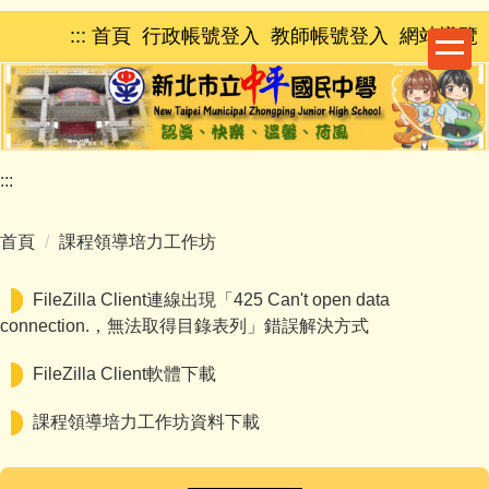
跳
:::
首頁
行政帳號登入
教師帳號登入
網站導覽
到
主
要
內
容
區
:::
首頁
課程領導培力工作坊
FileZilla Client連線出現「425 Can't open data
connection.，無法取得目錄表列」錯誤解決方式
FileZilla Client軟體下載
課程領導培力工作坊資料下載