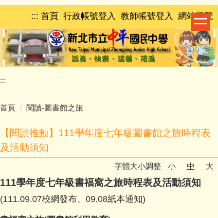
跳
:::
首頁
行政帳號登入
教師帳號登入
網站導覽
到
主
要
內
容
區
:::
首頁
閱讀-圖書館之旅
【閱讀推動】111學年度七年級圖書館之旅時程表
及活動須知
字體大小調整
小
中
大
111學年度七年級書福窩之旅時程表及活動須知
(111.09.07校網發布、09.08紙本通知)