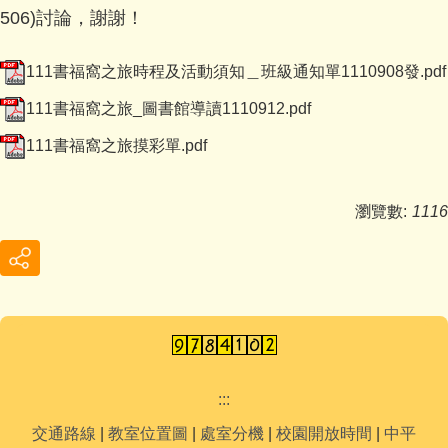
506)討論，謝謝！
111書福窩之旅時程及活動須知＿班級通知單1110908發.pdf
111書福窩之旅_圖書館導讀1110912.pdf
111書福窩之旅摸彩單.pdf
瀏覽數:
1116
:::
交通路線
|
教室位置圖
|
處室分機
|
校園開放時間
|
中平