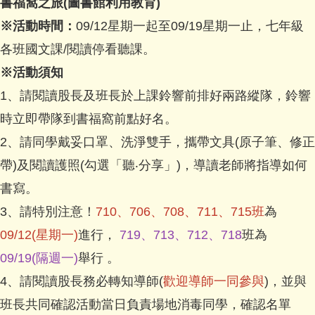
書福窩之旅(圖書館利用教育)
※活動時間：
09/12星期一起至09/19星期一止，七年級
各班國文課/閱讀停看聽課。
※活動須知
1、請閱讀股長及班長於上課鈴響前排好兩路縱隊，鈴響
時立即帶隊到書福窩前點好名。
2、請同學戴妥口罩、洗淨雙手，攜帶文具(原子筆、修正
帶)及閱讀護照(勾選「聽‧分享」)，導讀老師將指導如何
書寫。
3、請特別注意！
710、706、708、711、715班
為
09/12(星期一)
進行，
719、713、712、718
班為
09/19(隔週一)
舉行 。
4、請閱讀股長務必轉知導師(
歡迎導師一同參與
)，並與
班長共同確認活動當日負責場地消毒同學，確認名單