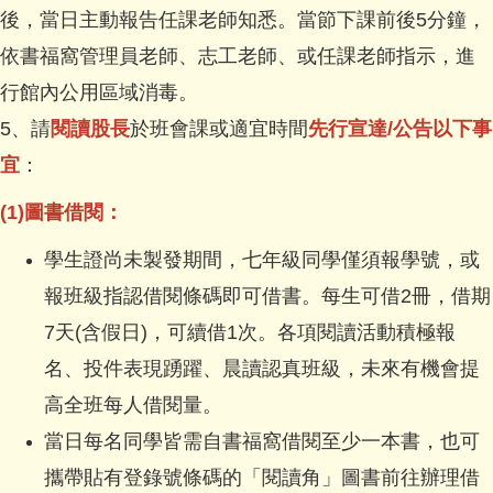
後，當日主動報告任課老師知悉。當節下課前後5分鐘，
依書福窩管理員老師、志工老師、或任課老師指示，進
行館內公用區域消毒。
5、請
閱讀股長
於班會課或適宜時間
先行宣達/公告以下事
宜
：
(1)圖書借閱：
學生證尚未製發期間，七年級同學僅須報學號，或
報班級指認借閱條碼即可借書。每生可借2冊，借期
7天(含假日)，可續借1次。各項閱讀活動積極報
名、投件表現踴躍、晨讀認真班級，未來有機會提
高全班每人借閱量。
當日每名同學皆需自書福窩借閱至少一本書，也可
攜帶貼有登錄號條碼的「閱讀角」圖書前往辦理借