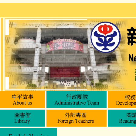
跳
到
主
要
內
容
區