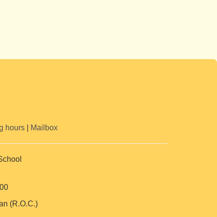
g hours
|
Mailbox
School
00
an (R.O.C.)