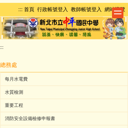
跳
:::
首頁
行政帳號登入
教師帳號登入
網站導覽
到
主
要
內
容
區
:::
總務處
每月水電費
水質檢測
重要工程
消防安全設備檢修申報書