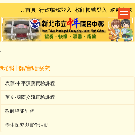
跳
:::
首頁
行政帳號登入
教師帳號登入
網站導覽
到
主
要
內
容
區
:::
教師社群/實驗探究
表藝-中平演藝實驗課程
英文-國際交流實驗課程
教師增能研習
學生探究與實作活動