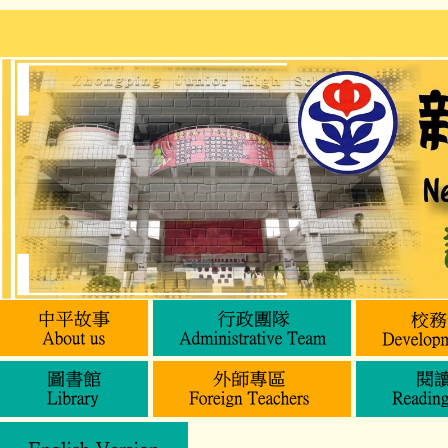
跳
到
主
要
內
容
區