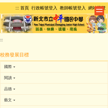
跳
:::
首頁
行政帳號登入
教師帳號登入
網站導覽
到
主
要
內
容
區
:::
校務發展目標
國際
閱讀
品德
藝文