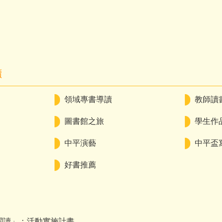
讀
領域專書導讀
教師讀
圖書館之旅
學生作品
中平演藝
中平盃
好書推薦
力閱讀」：活動實施計畫