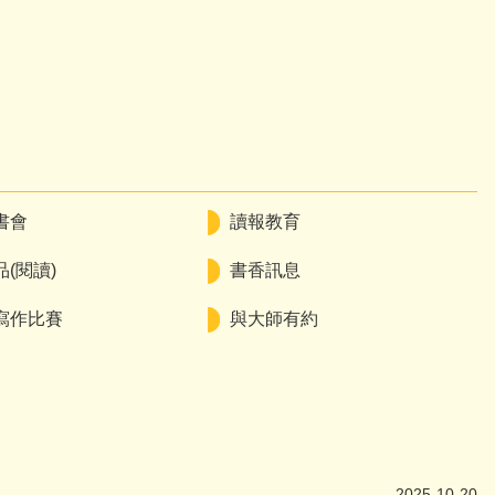
書會
讀報教育
(閱讀)
書香訊息
寫作比賽
與大師有約
2025-10-20