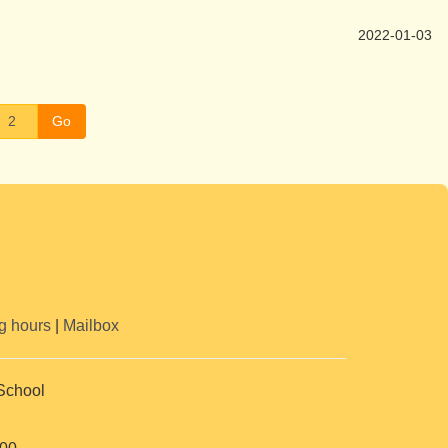
2022-01-03
Go
g hours
|
Mailbox
School