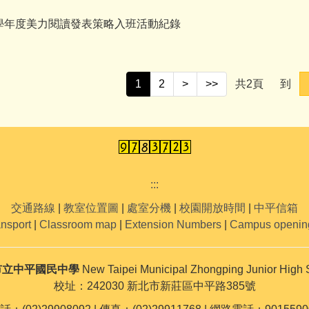
0學年度美力閱讀發表策略入班活動紀錄
1
2
>
>>
共
2
頁
到
:::
交通路線
|
教室位置圖
|
處室分機
|
校園開放時間
|
中平信箱
ansport
|
Classroom map
|
Extension Numbers
|
Campus openin
市立中平國民中學
New Taipei Municipal Zhongping Junior High 
校址：242030 新北市新莊區中平路385號