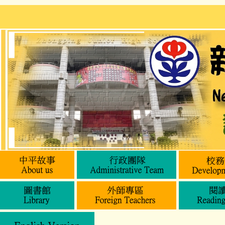
跳
到
主
要
內
容
區