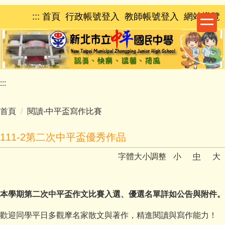
跳
:::
首頁
行政帳號登入
教師帳號登入
網站導覽
到
主
要
內
容
區
:::
首頁
閱讀-中平盃寫作比賽
111-2第二次中平盃優秀作品
字體大小調整
小
中
大
本學期第二次中平盃作文比賽入選、優選名單詳如公告與附件。
歡迎同學平日多觀摩名家散文與著作，精進閱讀與寫作能力！