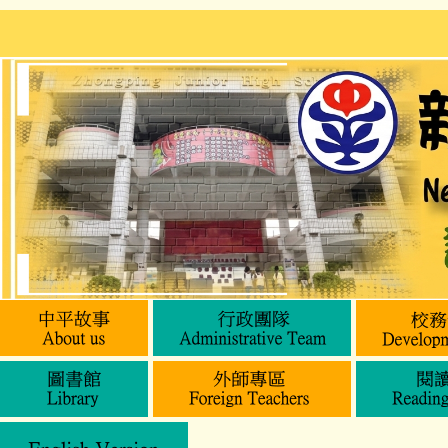
跳
到
主
要
內
容
區