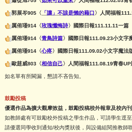
蕭從旭705〈
如果可以重來
〉人間福報112.02.03
郭展岑905〈
「讓」不該是懶的藉口
〉人間福報111.
厲
侑瑾914〈
玫瑰懺悔詩
〉國際日報111.11.11一篇
厲侑瑾914〈
青鳥詩篇
〉國際日報111.09.23小文
厲侑瑾914〈
心疼
〉國際日報111.09.02小文字魔
歐莛威803〈
相信自己
〉人間福報111.08.19青春U
如名單有所闕漏，懇請不吝告知。
鼓勵投稿
優選作品為擴大觀摩效益，鼓勵投稿校外報章及校內刊
如教師處有可鼓勵校外投稿之學生作品，可請學生逕至
請優選同學收到通知/校內獎狀後，與設備組閱推教師