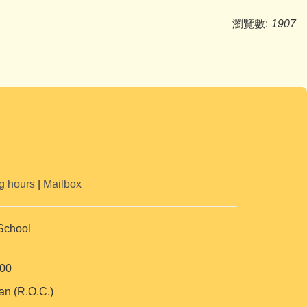
瀏覽數:
1907
g hours
|
Mailbox
School
00
an (R.O.C.)