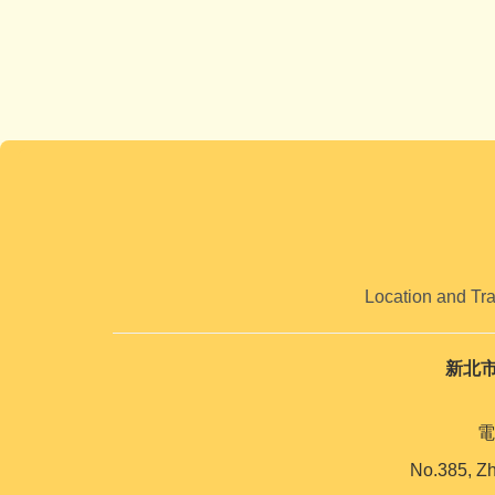
Location and Tr
新北
電
No.385, Zh