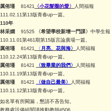
厲侑瑾
81421
〈小花髮圈的愛〉
人間福報
111.02.11第13版青春up一篇。
110年
林采嫻
91525
〈希望學校新增一門課〉
中學生報
110.11.01第461期第15版言論廣場一篇。
厲侑瑾
81421
〈
月亮、花與海〉
人間福報
110.12.24第13版青春up一篇。
厲侑瑾
81421
〈致畢業的我們〉
人間福報
110.11.19第13版青春up一篇。
厲侑瑾
81421
〈做自己最美〉
人間福報
110.11.12第13版青春up一篇。
如名單有所闕漏，懇請不吝告知。
教務處設備組閱讀推動教師#506，