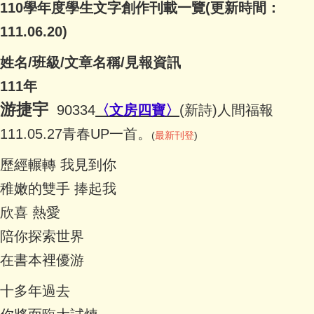
110學年度學生文字創作刊載一覽(更新時間：
111.06.20)
姓名/班級/文章名稱/見報資訊
111年
游捷宇
90334
〈文房四寶〉
(新詩)人間福報
111.05.27青春UP一首。
(
最新刊登
)
歷經輾轉 我見到你
稚嫩的雙手 捧起我
欣喜 熱愛
陪你探索世界
在書本裡優游
十多年過去