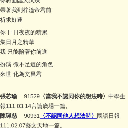
你將面臨大試煉
帶著我到梓潼帝君前
祈求好運
你 日日夜夜的積累
集日月之精華
我 只能陪著你前進
扮演 微不足道的角色
來世 化為文昌君
張芯瑜
91529
〈當我不認同你的想法時〉
中學生
報111.03.14言論廣場一篇。
陳珮慈
90931
〈不認同他人想法時〉
國語日報
111.02.07藝文天地一篇。