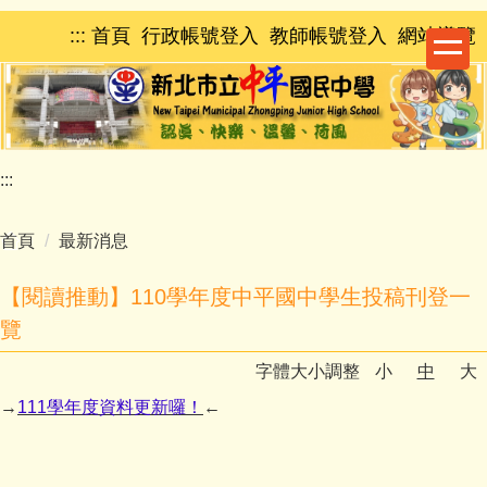
跳
:::
首頁
行政帳號登入
教師帳號登入
網站導覽
到
主
要
內
容
區
:::
首頁
最新消息
【閱讀推動】110學年度中平國中學生投稿刊登一
覽
字體大小調整
小
中
大
→
111學年度資料更新囉！
←