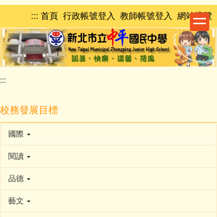
跳
:::
首頁
行政帳號登入
教師帳號登入
網站導覽
到
主
要
內
容
區
:::
校務發展目標
國際
閱讀
品德
藝文